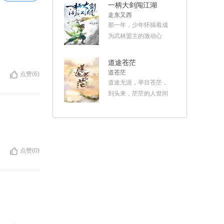
神秘高人，他是谁？上
一柄大剑闯江湖
古神魔大战，神界封
走东又西
闭，芸芸众生何以打开
那一年，少年怀揣着成
神界之门？寻仙问道，
为武林盟主的激动心
勇闯天涯，往生轮回。
情，走出了铁剑派，却
看白泽如何魔破苍天，
误打误撞成了长安公务
道途苍茫
踏上神路巅峰，揭开孽
员。 行侠仗义变成吃喝
道苍茫
点赞(6)
缘之谜……
嫖赌；刀光剑影变成柴
道途无涯，举目苍茫，
米油盐。曾在龙门客栈
到头来，茫茫的人世间
复
住过店，也于紫禁之巅
却再无一丝值得自己守
输过钱…… 为了避免大
护下去的源泉，纵然尽
家误会，我有必要再重
灭仇敌，却落得个举世
申一遍。 在下张劫，抢
无亲的下场。 修道一途
劫的劫。 我和鲁迅不
几近断七情、绝六欲，
点赞(0)
熟，也不会唱歌，更没
可若非迫于无奈，谁又
有粉丝。 我只有一把铁
愿意做那无情无欲之
复
剑，势要荡平八荒四
人？？？
海！ 哼！宁欺白须翁，
莫欺负少年……对不
起，对不起，走错片场
了……