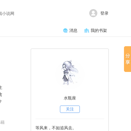
登录
阅小说网
消息
我的书架
主
贪
水瓶座
？
不
关注
书籍
守
等风来，不如追风去。