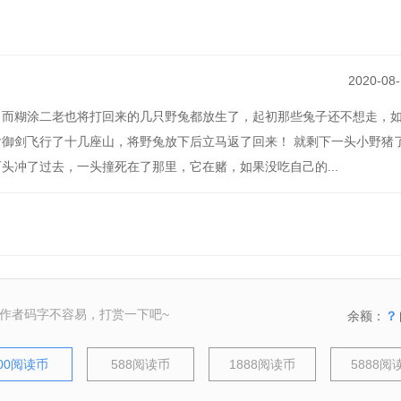
2020-08-
，而糊涂二老也将打回来的几只野兔都放生了，起初那些兔子还不想走，
御剑飞行了十几座山，将野兔放下后立马返了回来！ 就剩下一头小野猪
头冲了过去，一头撞死在了那里，它在赌，如果没吃自己的...
作者码字不容易，打赏一下吧~
余额：
？
00阅读币
588阅读币
1888阅读币
5888阅