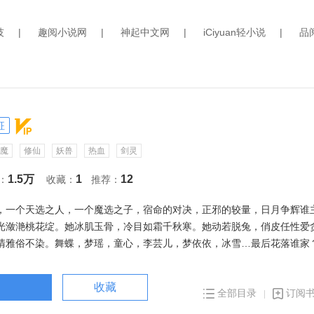
技
|
趣阅小说网
|
神起中文网
|
iCiyuan轻小说
|
品
征
魔
修仙
妖兽
热血
剑灵
1.5万
1
12
：
收藏：
推荐：
，一个天选之人，一个魔选之子，宿命的对决，正邪的较量，日月争辉谁
光潋滟桃花绽。她冰肌玉骨，冷目如霜千秋寒。她动若脱兔，俏皮任性爱
清雅俗不染。舞蝶，梦瑶，童心，李芸儿，梦依依，冰雪…最后花落谁家
，之间会有怎样的碰撞？踏上证道山顶升仙台真的就能直接到达天庭？不
更大的一方空间在等着探索！那里有着天阙大陆没有的召唤术，魔法，精
收藏
全部目录
订阅
士，还有…？最好的守护是征服，面对九重天外来犯之敌，他选择不再退
图，盘古幡，混沌钟齐聚，左手持开天斧，右手握神魔双生刃，杀……