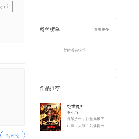
阅读币
粉丝榜单
查看更多
暂时没有粉丝
作品推荐
绝世魔神
齐小白
痴呆少年，被堂兄推下
山崖，大难不死偶得玉
石。玉石平凡，却暗含