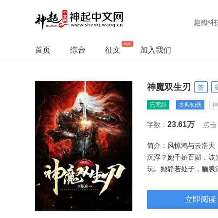
趣阅科
首页
综合
征文
加入我们
神魔双生刃
签
已完结
古典仙侠
神
23.61万
字数：
点击
简介：风惊鸿与云浩天
沉浮？她千娇百媚，波
玩。她静若处子，腼腆
剑灵与魔戒灵俏皮登场
不，还有比这天阙大陆
立即阅读
灵，长翅膀的人，龙骑
而是重拳出击，将太极