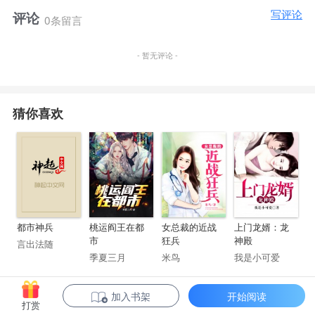
写评论
评论
0条留言
- 暂无评论 -
猜你喜欢
都市神兵
桃运阎王在都
女总裁的近战
上门龙婿：龙
市
狂兵
神殿
言出法随
季夏三月
米鸟
我是小可爱
加入书架
开始阅读
打赏